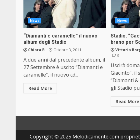
News
News
“Diamanti e caramelle” il nuovo
Stadio: “Gaet
album degli Stadio
brano per Sc
Chiara B
Ottobre 3, 2011
Vittoria Bo
3
A due anni dal precedente album, il
Uscirà doma
27 Settembre è uscito “Diamanti e
Giacinto“, il
caramelle”, il nuovo cd...
“Diamanti & 
gli Stadio p
Read More
Read More
Copyright © 2025 Melodicamente.com propriet