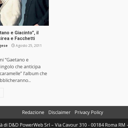
ano e Giacinto”, il
irea e Facchetti
rgese
Agosto 25, 2011
ni “Gaetano e
 singolo che anticipa
caramelle” l’album che
ubblicheranno...
Redazione
Disclaimer
Privacy Policy
à di D&D PowerWeb Srl – Via Cavour 310 - 00184 Roma RM 