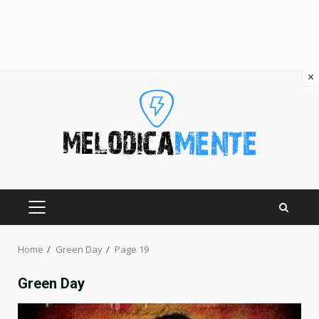
×
Skip
to
content
PRIMARY
MENU
Home
Green Day
Page 19
Green Day