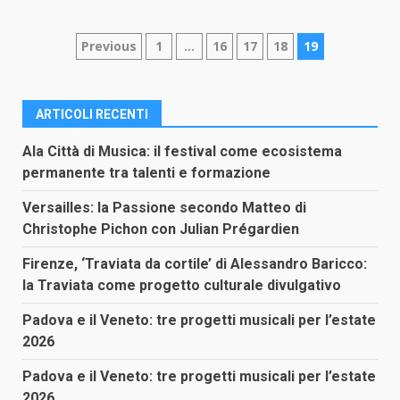
Paginazione
Previous
1
…
16
17
18
19
degli
articoli
ARTICOLI RECENTI
Ala Città di Musica: il festival come ecosistema
permanente tra talenti e formazione
Versailles: la Passione secondo Matteo di
Christophe Pichon con Julian Prégardien
Firenze, ‘Traviata da cortile’ di Alessandro Baricco:
la Traviata come progetto culturale divulgativo
Padova e il Veneto: tre progetti musicali per l’estate
2026
Padova e il Veneto: tre progetti musicali per l’estate
2026