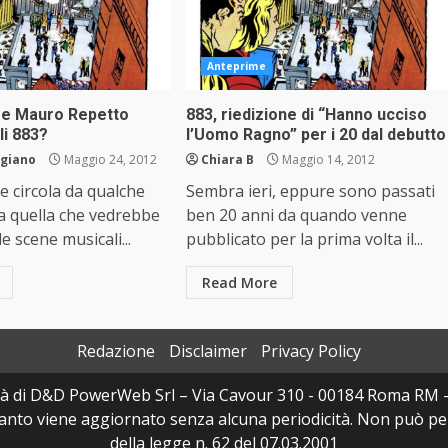
Anteprime
 e Mauro Repetto
883, riedizione di “Hanno ucciso
li 883?
l’Uomo Ragno” per i 20 dal debutto
ggiano
Maggio 24, 2012
Chiara B
Maggio 14, 2012
he circola da qualche
Sembra ieri, eppure sono passati
a quella che vedrebbe
ben 20 anni da quando venne
le scene musicali...
pubblicato per la prima volta il...
Read More
Redazione
Disclaimer
Privacy Policy
à di D&D PowerWeb Srl – Via Cavour 310 - 00184 Roma RM 
uanto viene aggiornato senza alcuna periodicità. Non può per
della legge n. 62 del 07.03.2001