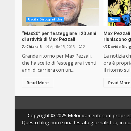
Uscite Discografiche
News
“Max20” per festeggiare i 20 anni
Max Pezzali
di attività di Max Pezzali
riuniscono g
Chiara B
Aprile 15, 2013
2
Davide Divi
Grande ritorno per Max Pezzali,
La notizia c
che ha scelto di festeggiare i venti
ora è propri
anni di carriera con un...
il ritorno sul
Read More
Read More
Copyright © 2025 Melodicamente.com propriet
Questo blog non è una testata giornalistica, in q