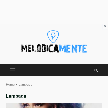
×
Skip
to
content
PRIMARY
MENU
Home
Lambada
Lambada