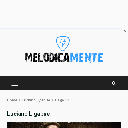
×
Skip
to
content
PRIMARY
MENU
Home
Luciano Ligabue
Page 10
Luciano Ligabue