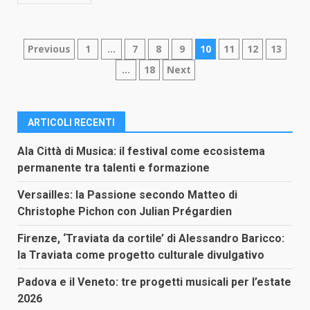
Paginazione
Previous
1
…
7
8
9
10
11
12
13
…
18
Next
degli
articoli
ARTICOLI RECENTI
Ala Città di Musica: il festival come ecosistema
permanente tra talenti e formazione
Versailles: la Passione secondo Matteo di
Christophe Pichon con Julian Prégardien
Firenze, ‘Traviata da cortile’ di Alessandro Baricco:
la Traviata come progetto culturale divulgativo
Padova e il Veneto: tre progetti musicali per l’estate
2026