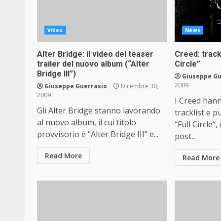
Video
News
Alter Bridge: il video del teaser
Creed: trackl
trailer del nuovo album (“Alter
Circle”
Bridge III”)
Giuseppe Gu
2009
Giuseppe Guerrasio
Dicembre 30,
2009
I Creed han
Gli Alter Bridge stanno lavorando
tracklist e p
al nuovo album, il cui titolo
“Full Circle“
provvisorio è “Alter Bridge III” e...
post...
Read More
Read More