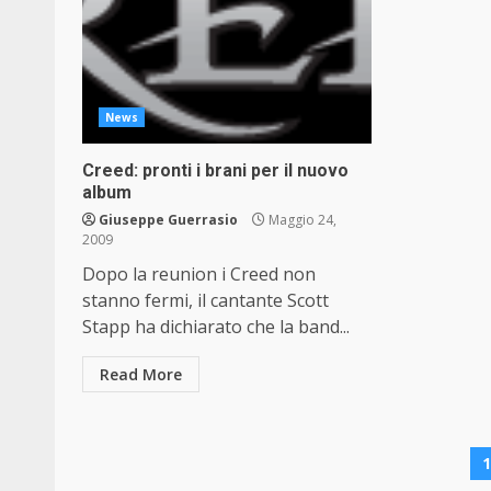
News
Creed: pronti i brani per il nuovo
album
Giuseppe Guerrasio
Maggio 24,
2009
Dopo la reunion i Creed non
stanno fermi, il cantante Scott
Stapp ha dichiarato che la band...
Read More
P