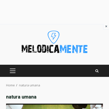
×
Skip
to
content
PRIMARY
MENU
Home
natura umana
natura umana