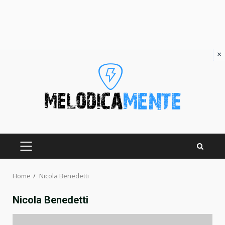
×
Skip
to
content
PRIMARY
MENU
Home
Nicola Benedetti
Nicola Benedetti