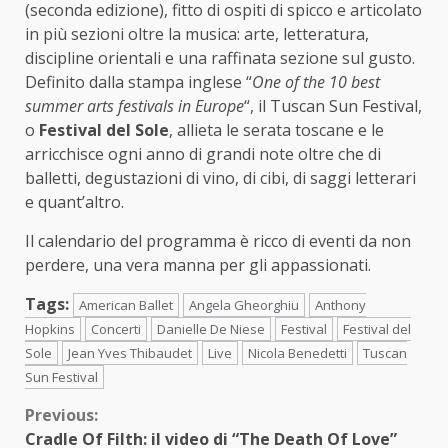
(seconda edizione), fitto di ospiti di spicco e articolato
in più sezioni oltre la musica: arte, letteratura,
discipline orientali e una raffinata sezione sul gusto.
Definito dalla stampa inglese “
One of the 10 best
summer arts festivals in Europe
“, il Tuscan Sun Festival,
o
Festival del Sole
, allieta le serata toscane e le
arricchisce ogni anno di grandi note oltre che di
balletti, degustazioni di vino, di cibi, di saggi letterari
e quant’altro.
Il calendario del programma è ricco di eventi da non
perdere, una vera manna per gli appassionati.
Tags:
American Ballet
Angela Gheorghiu
Anthony
Hopkins
Concerti
Danielle De Niese
Festival
Festival del
Sole
Jean Yves Thibaudet
Live
Nicola Benedetti
Tuscan
Sun Festival
Continue
Previous:
Cradle Of Filth: il video di “The Death Of Love”