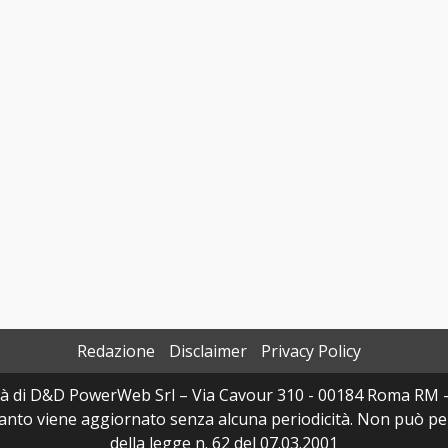
Redazione
Disclaimer
Privacy Policy
à di D&D PowerWeb Srl – Via Cavour 310 - 00184 Roma RM 
uanto viene aggiornato senza alcuna periodicità. Non può per
della legge n. 62 del 07.03.2001