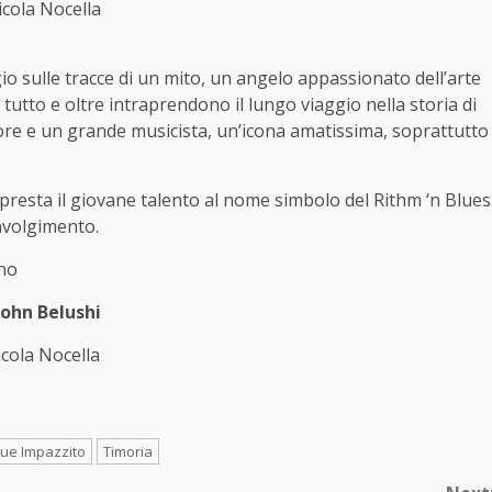
icola Nocella
io sulle tracce di un mito, un angelo appassionato dell’arte
a tutto e oltre intraprendono il lungo viaggio nella storia di
tore e un grande musicista, un’icona amatissima, soprattutto
 presta il giovane talento al nome simbolo del Rithm ‘n Blues
involgimento.
ano
John Belushi
icola Nocella
ue Impazzito
Timoria