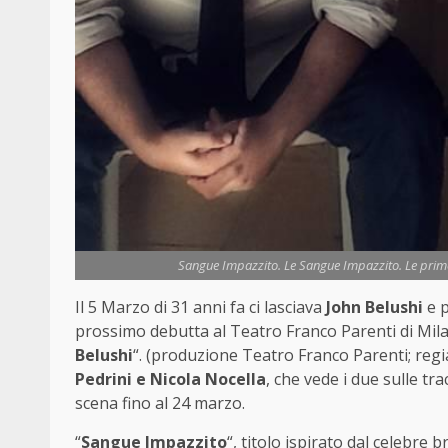
Sangue Impazzito. Le Sangue Impazzito. Le prime 
Il 5 Marzo di 31 anni fa ci lasciava
John Belushi
e p
prossimo debutta al Teatro Franco Parenti di Mil
Belushi
“. (produzione Teatro Franco Parenti; regia
Pedrini e Nicola Nocella
, che vede i due sulle tr
scena fino al 24 marzo.
“
Sangue Impazzito
“, titolo ispirato dal celebre