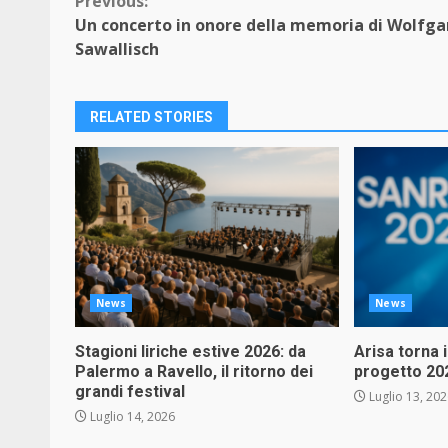
Continue
Previous:
Un concerto in onore della memoria di Wolfg
Reading
Sawallisch
RELATED STORIES
News
News
Stagioni liriche estive 2026: da
Arisa torna 
Palermo a Ravello, il ritorno dei
progetto 20
grandi festival
Luglio 13, 20
Luglio 14, 2026