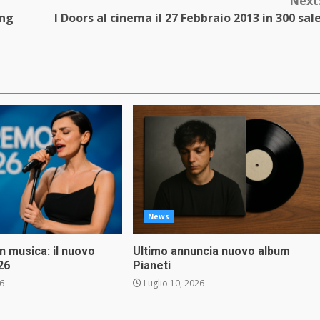
Next
ang
I Doors al cinema il 27 Febbraio 2013 in 300 sal
News
in musica: il nuovo
Ultimo annuncia nuovo album
26
Pianeti
26
Luglio 10, 2026