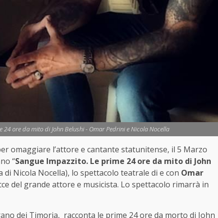
24 ore da mito di John Belushi - Omar Pedrini e Nicola Nocella
er omaggiare l’attore e cantante statunitense, il 5 Marzo
ano “
Sangue Impazzito. Le prime 24 ore da mito di John
 di Nicola Nocella), lo spettacolo teatrale di e con
Omar
acce del grande attore e musicista. Lo spettacolo rimarrà in
 brano dei Timoria, racconta le prime 24 ore da morto di John