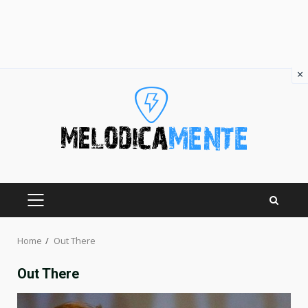
×
Skip
to
content
PRIMARY
MENU
Home
Out There
Out There