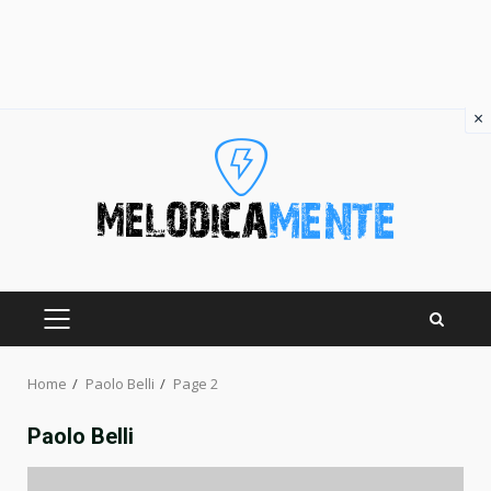
×
Skip
to
content
PRIMARY
MENU
Home
Paolo Belli
Page 2
Paolo Belli