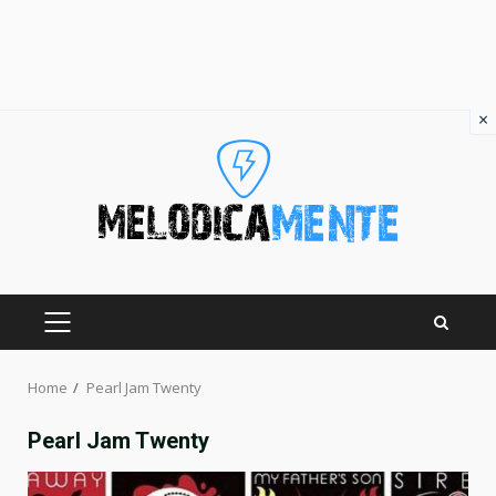
×
Skip
to
content
PRIMARY
MENU
Home
Pearl Jam Twenty
Pearl Jam Twenty