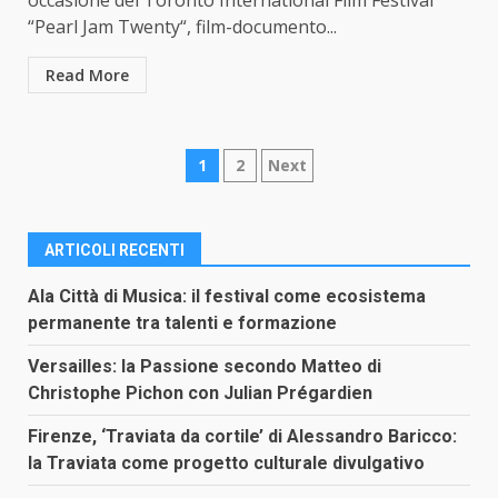
occasione del Toronto International Film Festival
“Pearl Jam Twenty“, film-documento...
Read More
Paginazione
1
2
Next
degli
articoli
ARTICOLI RECENTI
Ala Città di Musica: il festival come ecosistema
permanente tra talenti e formazione
Versailles: la Passione secondo Matteo di
Christophe Pichon con Julian Prégardien
Firenze, ‘Traviata da cortile’ di Alessandro Baricco:
la Traviata come progetto culturale divulgativo