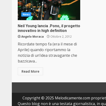
News
Neil Young lancia .Pono, il progetto
innovativo in high definition
Angelo Moraca
Ottobre 2, 2012
Ricordate tempo fa (era il mese di
Aprile) quando riportammo la
notizia di un’idea stravagante che
bazzicava...
Read More
Copyright © 2025 Melodicamente.com propriet
Questo blog non è una testata giornalistica, in q