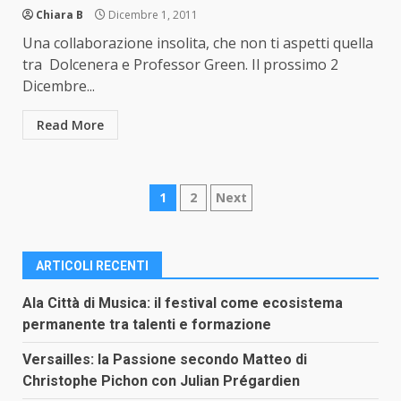
Chiara B
Dicembre 1, 2011
Una collaborazione insolita, che non ti aspetti quella
tra Dolcenera e Professor Green. Il prossimo 2
Dicembre...
Read More
Paginazione
1
2
Next
degli
articoli
ARTICOLI RECENTI
Ala Città di Musica: il festival come ecosistema
permanente tra talenti e formazione
Versailles: la Passione secondo Matteo di
Christophe Pichon con Julian Prégardien