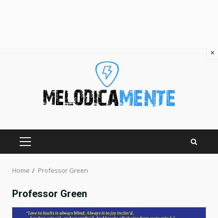
×
Skip
to
content
PRIMARY
MENU
Home
Professor Green
Professor Green