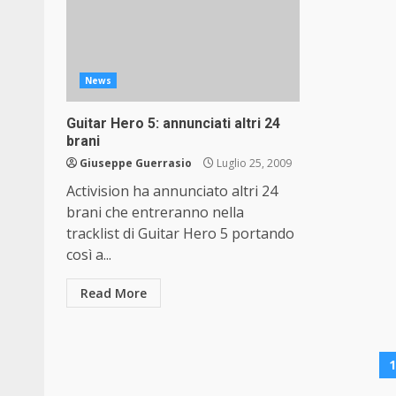
News
Guitar Hero 5: annunciati altri 24
brani
Giuseppe Guerrasio
Luglio 25, 2009
Activision ha annunciato altri 24
brani che entreranno nella
tracklist di Guitar Hero 5 portando
così a...
Read More
P