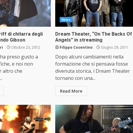
News
riff di chitarra degli
Dream Theater, “On The Backs Of
ondo Gibson
Angels” in streaming
ri
Ottobre 23, 2012
Filippo Cosentino
Giugno 29, 2011
 ha preso gusto a
Dopo alcuni cambiamenti nella
ifiche, e noi non
formazione che si pensava fosse
 altro che
divenuta storica, i Dream Theater
..
tornano con una...
Read More