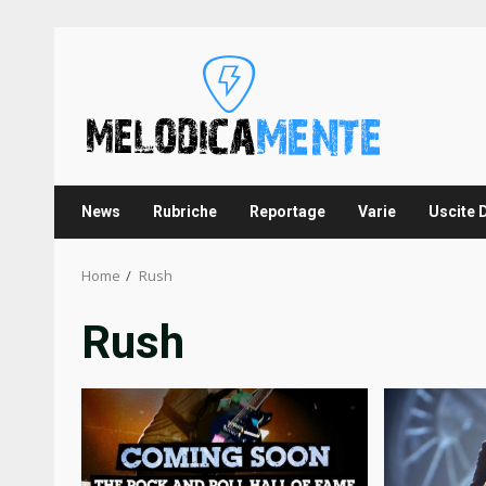
Skip
to
content
News
Rubriche
Reportage
Varie
Uscite 
Home
Rush
Rush