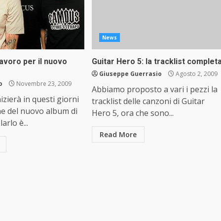
News
lavoro per il nuovo
Guitar Hero 5: la tracklist complet
Giuseppe Guerrasio
Agosto 2, 2009
o
Novembre 23, 2009
Abbiamo proposto a vari i pezzi la
nizierà in questi giorni
tracklist delle canzoni di Guitar
ne del nuovo album di
Hero 5, ora che sono...
larlo è...
Read More