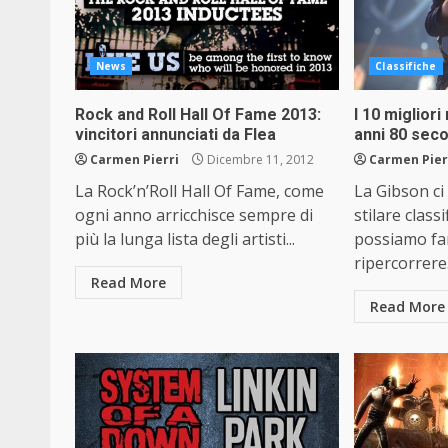
News
Classifiche
Rock and Roll Hall Of Fame 2013:
I 10 migliori 
vincitori annunciati da Flea
anni 80 sec
Carmen Pierri
Dicembre 11, 2012
Carmen Pier
La Rock’n’Roll Hall Of Fame, come
La Gibson ci
ogni anno arricchisce sempre di
stilare class
più la lunga lista degli artisti...
possiamo far
ripercorrere.
Read More
Read More