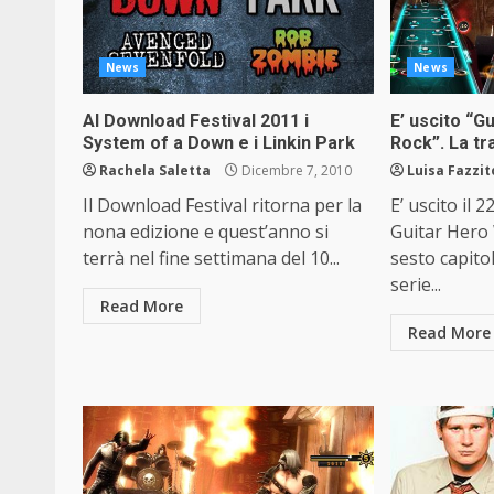
News
News
Al Download Festival 2011 i
E’ uscito “G
System of a Down e i Linkin Park
Rock”. La tr
Rachela Saletta
Dicembre 7, 2010
Luisa Fazzit
Il Download Festival ritorna per la
E’ uscito il
nona edizione e quest’anno si
Guitar Hero 
terrà nel fine settimana del 10...
sesto capitol
serie...
Read More
Read More