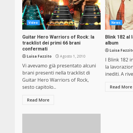
Video
News
Guitar Hero Warriors of Rock: la
Blink 182 al 
tracklist dei primi 66 brani
album
confermati
Luisa Fazzit
Luisa Fazzito
Agosto 1, 2010
I Blink 182 i
Vi avevamo già presentato alcuni
la lavorazio
brani presenti nella tracklist di
inediti. A rive
Guitar Hero Warriors of Rock,
sesto capitolo...
Read More
Read More