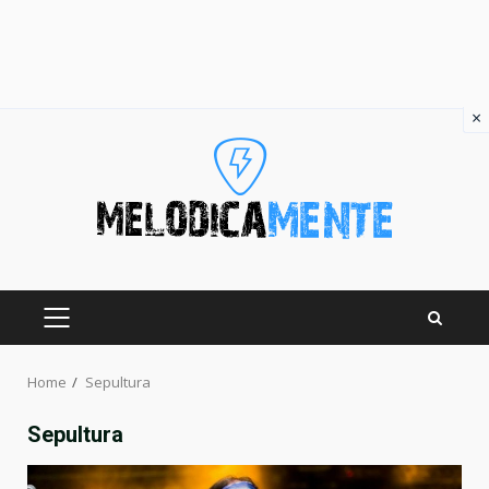
×
Skip
to
content
PRIMARY
MENU
Home
Sepultura
Sepultura