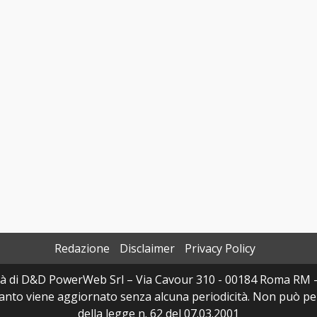
Redazione
Disclaimer
Privacy Policy
à di D&D PowerWeb Srl – Via Cavour 310 - 00184 Roma RM 
uanto viene aggiornato senza alcuna periodicità. Non può per
della legge n. 62 del 07.03.2001