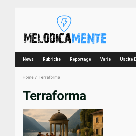
Skip
to
content
News
Rubriche
Reportage
Varie
Uscite 
Home
Terraforma
Terraforma