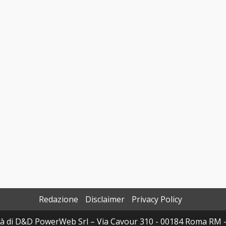
Redazione
Disclaimer
Privacy Policy
à di D&D PowerWeb Srl – Via Cavour 310 - 00184 Roma RM 