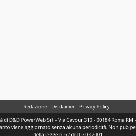
Redazione
Disclaimer
Privacy Policy
à di D&D PowerWeb Srl – Via Cavour 310 - 00184 Roma RM 
uanto viene aggiornato senza alcuna periodicità. Non può per
della legge n. 62 del 07.03.2001