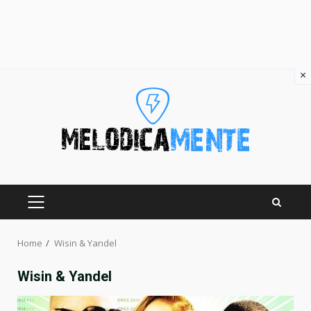
×
Skip
to
content
PRIMARY
MENU
Home
Wisin & Yandel
Wisin & Yandel