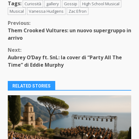
Tags:
Curiosità
gallery
Gossip
High School Musical
Musical
Vanessa Hudgens
Zac Efron
Continue
Previous:
Them Crooked Vultures: un nuovo supergruppo in
Reading
arrivo
Next:
Aubrey O’Day ft. SnL: la cover di “Party All The
Time” di Eddie Murphy
RELATED STORIES