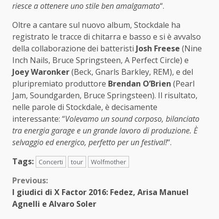
riesce a ottenere uno stile ben amalgamato
“.
Oltre a cantare sul nuovo album, Stockdale ha
registrato le tracce di chitarra e basso e si è avvalso
della collaborazione dei batteristi
Josh Freese
(Nine
Inch Nails, Bruce Springsteen, A Perfect Circle) e
Joey Waronker
(Beck, Gnarls Barkley, REM), e del
pluripremiato produttore
Brendan O’Brien
(Pearl
Jam, Soundgarden, Bruce Springsteen). Il risultato,
nelle parole di Stockdale, è decisamente
interessante: “
Volevamo un sound corposo, bilanciato
tra energia garage e un grande lavoro di produzione. È
selvaggio ed energico, perfetto per un festival!
“.
Tags:
Concerti
tour
Wolfmother
Continue
Previous:
I giudici di X Factor 2016: Fedez, Arisa Manuel
Reading
Agnelli e Alvaro Soler