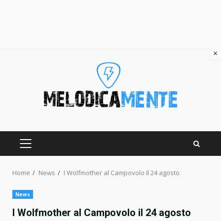
×
Skip
to
content
PRIMARY
MENU
Home
News
I Wolfmother al Campovolo il 24 agosto
News
I Wolfmother al Campovolo il 24 agosto