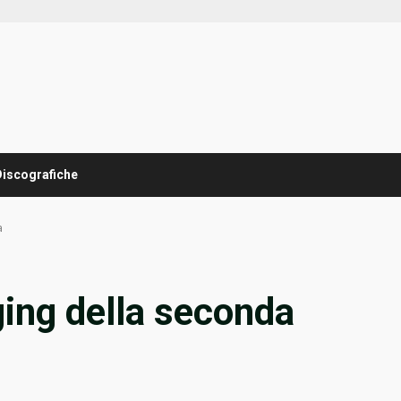
Discografiche
a
ging della seconda