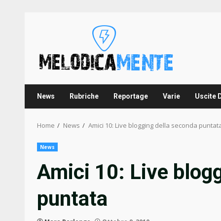
Skip
to
content
News
Rubriche
Reportage
Varie
Uscite 
Home
News
Amici 10: Live blogging della seconda puntat
News
Amici 10: Live blog
puntata