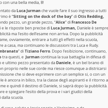
co con una bella media, 8!
entato da
Luca Jurman
che vuole fare il suo ingresso a tutti
primo è “
Sitting on the dock of the bay
” di
Otis Redding,
econdo pezzo, un grande pezzo, “
Alice
” di
Francesco De
i
e le risposte ben precise di
Luca Jurman,
Daniele è sempr
icità ma l’esito dell’esame non arriva. Dopo la pubblicità
same, ovviamente, entrare a tutti gli effetti nella scuola,
are a casa, ma continuano le discussioni tra Luca e Rudy.
mbranato
” di
Tiziano Ferro
. Dopo l’esibizione, continuano,
o
tra questi, e
Jurman
continua la sua battaglia in difesa di
rto e ultimo pezzo presentato da
Daniele
, è un bel brano di
on proprio nelle sue corde ma riesce comunque a districarsi
commissione che si deve esprimere con un semplice si, o con un
è ancora in bilico, tra la classe degli aspiranti e il ritorno a
ame e quindi il destino di Daniele, si saprà dopo la pubblicità.
re e spiegare l’esito della prova e i vari giudizi della
 dalla scuola.