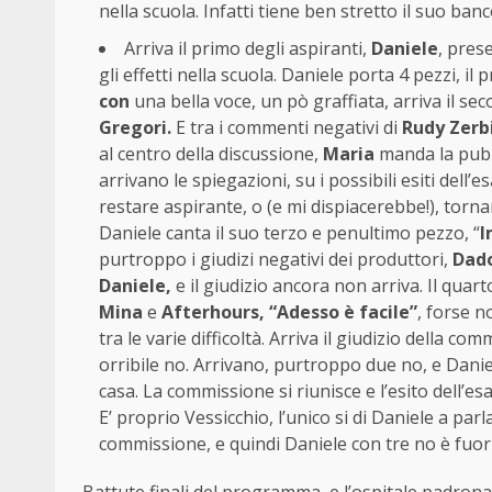
nella scuola. Infatti tiene ben stretto il suo ban
Arriva il primo degli aspiranti,
Daniele
, pres
gli effetti nella scuola. Daniele porta 4 pezzi, il 
con
una bella voce, un pò graffiata, arriva il s
Gregori.
E tra i commenti negativi di
Rudy Zerb
al centro della discussione,
Maria
manda la pubbl
arrivano le spiegazioni, su i possibili esiti dell’e
restare aspirante, o (e mi dispiacerebbe!), torn
Daniele canta il suo terzo e penultimo pezzo, “
I
purtroppo i giudizi negativi dei produttori,
Dad
Daniele,
e il giudizio ancora non arriva. Il qua
Mina
e
Afterhours, “Adesso è facile”
, forse n
tra le varie difficoltà. Arriva il giudizio della 
orribile no. Arrivano, purtroppo due no, e Daniele 
casa. La commissione si riunisce e l’esito dell’es
E’ proprio Vessicchio, l’unico si di Daniele a parla
commissione, e quindi Daniele con tre no è fuori