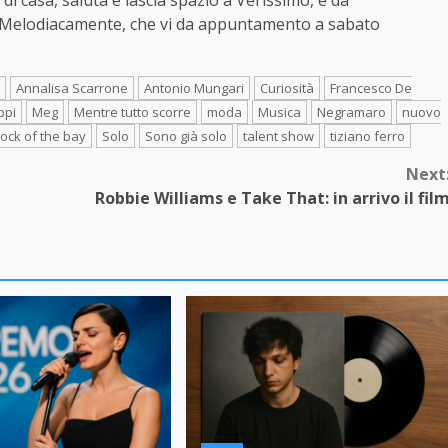
di casa, saluta e lascia spazio a Verissimo, e da
Melodiacamente, che vi da appuntamento a sabato
Annalisa Scarrone
Antonio Mungari
Curiosità
Francesco De
ppi
Meg
Mentre tutto scorre
moda
Musica
Negramaro
nuovo
dock of the bay
Solo
Sono già solo
talent show
tiziano ferro
Next
Robbie Williams e Take That: in arrivo il fil