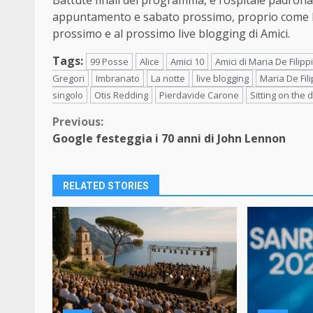
Battute finali del programma, e l’ospitale padrona 
appuntamento e sabato prossimo, proprio come 
prossimo e al prossimo live blogging di Amici.
Tags:
99 Posse
Alice
Amici 10
Amici di Maria De Filippi
Gregori
Imbranato
La notte
live blogging
Maria De Fili
singolo
Otis Redding
Pierdavide Carone
Sitting on the 
Continue
Previous:
Google festeggia i 70 anni di John Lennon
Reading
RELATED STORIES