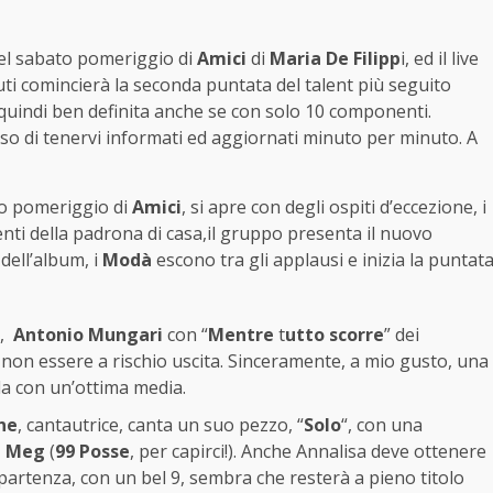
el sabato pomeriggio di
Amici
di
Maria De Filipp
i, ed il live
ti comincierà la seconda puntata del talent più seguito
quindi ben definita anche se con solo 10 componenti.
so di tenervi informati ed aggiornati minuto per minuto. A
to pomeriggio di
Amici
, si apre con degli ospiti d’eccezione, i
enti della padrona di casa,il gruppo presenta il nuovo
dell’album, i
Modà
escono tra gli applausi e inizia la puntat
i,
Antonio
Mungari
con “
Mentre
t
utto scorre
” dei
 non essere a rischio uscita. Sinceramente, a mio gusto, una
la con un’ottima media.
ne
, cantautrice, canta un suo pezzo, “
Solo
“, con una
,
Meg
(
99 Posse
, per capirci!). Anche Annalisa deve ottenere
a partenza, con un bel 9, sembra che resterà a pieno titolo