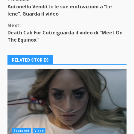
Continue
Antonello Venditti: le sue motivazioni a “Le
Reading
Iene”. Guarda il video
Next:
Death Cab For Cutie:guarda il video di “Meet On
The Equinox”
RELATED STORIES
Featured
Video