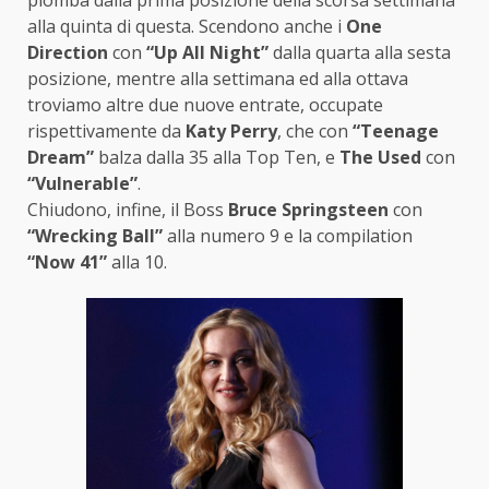
piomba dalla prima posizione della scorsa settimana
alla quinta di questa. Scendono anche i
One
Direction
con
“Up All Night”
dalla quarta alla sesta
posizione, mentre alla settimana ed alla ottava
troviamo altre due nuove entrate, occupate
rispettivamente da
Katy Perry
, che con
“Teenage
Dream”
balza dalla 35 alla Top Ten, e
The Used
con
“Vulnerable”
.
Chiudono, infine, il Boss
Bruce Springsteen
con
“Wrecking Ball”
alla numero 9 e la compilation
“Now 41”
alla 10.