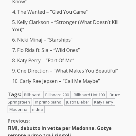
Know”
The Wanted – “Glad You Came”
Kelly Clarkson – “Stronger (What Doesn’t Kill
You)”
Nicki Minaj – “Starships”
Flo Rida ft. Sia – “Wild Ones”
Katy Perry – “Part Of Me”
One Direction – “What Makes You Beautiful”
Carly Rae Jepsen – “Call Me Maybe”
Tags:
Billboard
Billboard 200
Billboard Hot 100
Bruce
Springsteen
In primo piano
Justin Bieber
Katy Perry
Madonna
mdna
Continue
Previous:
FIMI, debutto in vetta per Madonna. Gotye
Reading
sempre primo tra i singoli