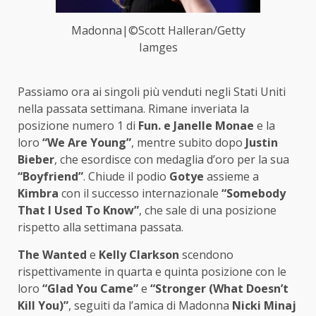
Madonna|©Scott Halleran/Getty
Iamges
Passiamo ora ai singoli più venduti negli Stati Uniti
nella passata settimana. Rimane inveriata la
posizione numero 1 di
Fun. e Janelle Monae
e la
loro
“We Are Young”
, mentre subito dopo
Justin
Bieber
, che esordisce con medaglia d’oro per la sua
“Boyfriend”
. Chiude il podio
Gotye
assieme a
Kimbra
con il successo internazionale
“Somebody
That I Used To Know”
, che sale di una posizione
rispetto alla settimana passata.
The Wanted
e
Kelly Clarkson
scendono
rispettivamente in quarta e quinta posizione con le
loro
“Glad You Came”
e
“Stronger (What Doesn’t
Kill You)”
, seguiti da l’amica di Madonna
Nicki Minaj