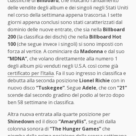
classifiche di
Billboard
, che indicano l’andamento
delle vendite degli album e dei singoli negli Stati Uniti
nel corso della settimana appena trascorsa. I sette
giorni appena conclusi sono stati caratterizzati dal
dominio delle nuove entrate, che sia nella
Billboard
200
(la classifica dei dischi) che nella
Billboard Hot
100
(che segue invece i singoli) si sono imposti con
forza al vertice. A cominciare da
Madonna
e dal suo
“MDNA”
, che volano direttamente alla numero 1
degli album più venduti negli U.S.A. così come già
certificato per l’Italia
. Fa il suo ingresso in classifica e
debutta alla seconda posizione
Lionel Richie
con in
nuovo disco
“Tuskegee”
. Segue
Adele
, che con
“21”
scende dal secondo gradino del podio al terzo dopo
ben 58 settimane in classifica.
Altra nuova entrata alla quarte posizione per
Shinedown
ed il disco
“Amaryllis”
, seguiti dalla
colonna sonora di
“The Hunger Games”
che