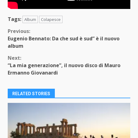
Tags:
Album
Colapesce
Continue
Previous:
Eugenio Bennato: Da che sud è sud” è il nuovo
Reading
album
Next:
“La mia generazione”, il nuovo disco di Mauro
Ermanno Giovanardi
RELATED STORIES