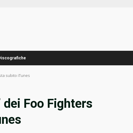
Discografiche
sta subito iTunes
 dei Foo Fighters
unes