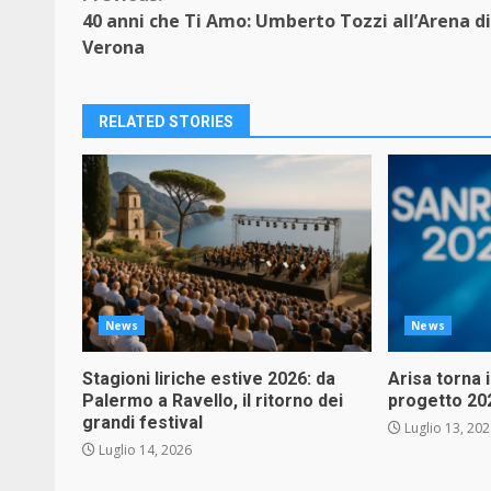
Continue
40 anni che Ti Amo: Umberto Tozzi all’Arena di
Reading
Verona
RELATED STORIES
News
News
Stagioni liriche estive 2026: da
Arisa torna 
Palermo a Ravello, il ritorno dei
progetto 20
grandi festival
Luglio 13, 20
Luglio 14, 2026