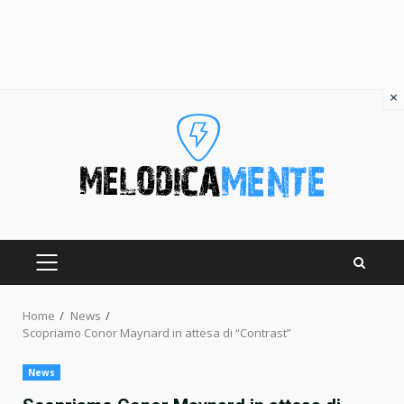
×
Skip
to
content
PRIMARY
MENU
Home
News
Scopriamo Conor Maynard in attesa di “Contrast”
News