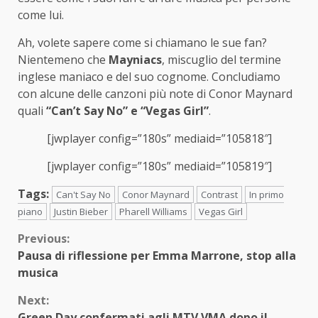
come lui.
Ah, volete sapere come si chiamano le sue fan?
Nientemeno che
Mayniacs
, miscuglio del termine
inglese maniaco e del suo cognome. Concludiamo
con alcune delle canzoni più note di Conor Maynard
quali
“Can’t Say No” e “Vegas Girl”
.
[jwplayer config=”180s” mediaid=”105818″]
[jwplayer config=”180s” mediaid=”105819″]
Tags:
Can't Say No
Conor Maynard
Contrast
In primo
piano
Justin Bieber
Pharell Williams
Vegas Girl
Continue
Previous:
Pausa di riflessione per Emma Marrone, stop alla
Reading
musica
Next:
Green Day confermati agli MTV VMA dopo il