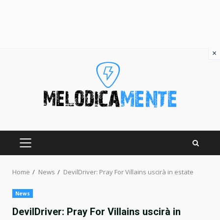
×
Skip
to
content
PRIMARY
MENU
Home
News
DevilDriver: Pray For Villains uscirà in estate
News
DevilDriver: Pray For Villains uscirà in