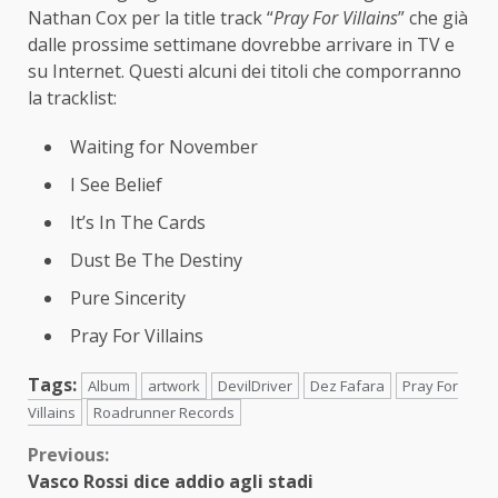
Nathan Cox per la title track “
Pray For Villains
” che già
dalle prossime settimane dovrebbe arrivare in TV e
su Internet. Questi alcuni dei titoli che comporranno
la tracklist:
Waiting for November
I See Belief
It’s In The Cards
Dust Be The Destiny
Pure Sincerity
Pray For Villains
Tags:
Album
artwork
DevilDriver
Dez Fafara
Pray For
Villains
Roadrunner Records
Continue
Previous:
Vasco Rossi dice addio agli stadi