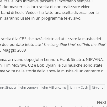
le, tra le loro iniziative passate si ricordano sempre il
Ticketmaster e la loro scelta di non realizzare video
band di Eddie Vedder ha fatto una scelta diversa, per la
oni saranno usate in un programma televisivo.
scelta è la CBS che avrà diritto ad utilizzare la musica dei
e due puntate intitolate “
The Long Blue Line
” ed “
Into the Blue
”
10 Maggio 2009.
gramma, arrivano dopo John Lennon, Frank Sinatra, NIRVANA,
, Tim McGraw, U2 e Bob Dylan, le cui musiche sono state
ima volta nella storia dello show la musica di un cantante o
ank Sinatra
John Lennon
John MEllencamp
Johnny Cash
Nirvana
Next