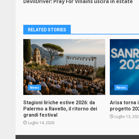
DevilDriver: Pray For Villains uscirà in estate
Reading
RELATED STORIES
News
News
Stagioni liriche estive 2026: da
Arisa torna 
Palermo a Ravello, il ritorno dei
progetto 20
grandi festival
Luglio 13, 20
Luglio 14, 2026