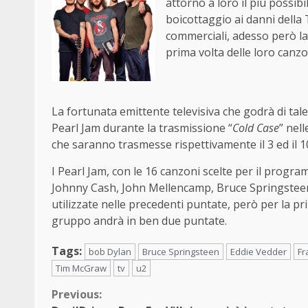
attorno a loro il più possibi
boicottaggio ai danni della 
commerciali, adesso però la 
prima volta delle loro canz
La fortunata emittente televisiva che godrà di tale 
Pearl Jam durante la trasmissione “
Cold Case
” nell
che saranno trasmesse rispettivamente il 3 ed il 
I Pearl Jam, con le 16 canzoni scelte per il pro
Johnny Cash, John Mellencamp, Bruce Springsteen
utilizzate nelle precedenti puntate, però per la pr
gruppo andrà in ben due puntate.
Tags:
bob Dylan
Bruce Springsteen
Eddie Vedder
Fr
Tim McGraw
tv
u2
Continue
Previous: