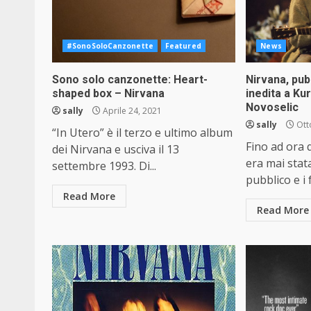
#SonoSoloCanzonette
Featured
News
Sono solo canzonette: Heart-
Nirvana, pub
shaped box – Nirvana
inedita a Ku
Novoselic
sally
Aprile 24, 2021
sally
Ott
“In Utero” è il terzo e ultimo album
Fino ad ora 
dei Nirvana e usciva il 13
era mai stat
settembre 1993. Di...
pubblico e i 
Read More
Read More