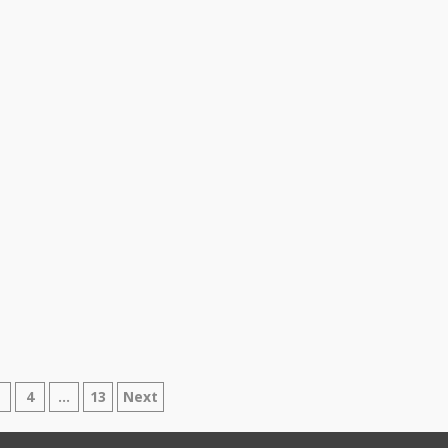
azione
3
4
…
13
Next