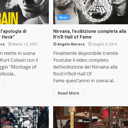
News
l’apologia di
Nirvana, l’esibizione completa alla
f Heck”
R’n’R Hall of Fame
aca
Marzo 12, 2015
Angelo Moraca
Giugno 4, 2014
n mette in scena
Finalmente disponibile tramite
 Kurt Cobain con il
Youtube il video completo
ggio “Montage of
dell’esibizione dei Nirvana alla
licola...
Rock’n’Roll Hall Of
Fame quest’anno in scena al...
Read More