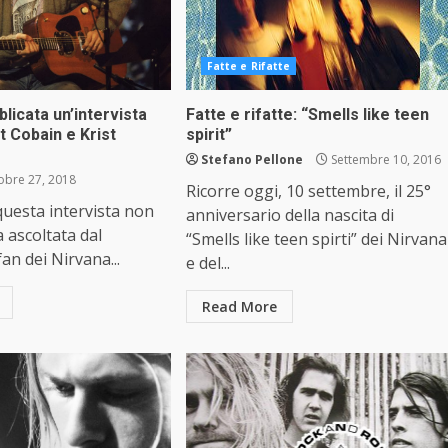
Fatte e Rifatte
blicata un’intervista
Fatte e rifatte: “Smells like teen
rt Cobain e Krist
spirit”
Stefano Pellone
Settembre 10, 2016
obre 27, 2018
Ricorre oggi, 10 settembre, il 25°
questa intervista non
anniversario della nascita di
a ascoltata dal
“Smells like teen spirti” dei Nirvana
fan dei Nirvana...
e del...
Read More