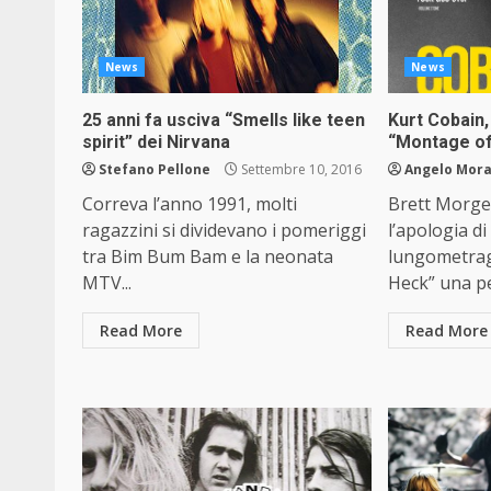
News
News
25 anni fa usciva “Smells like teen
Kurt Cobain, 
spirit” dei Nirvana
“Montage o
Stefano Pellone
Settembre 10, 2016
Angelo Mor
Correva l’anno 1991, molti
Brett Morge
ragazzini si dividevano i pomeriggi
l’apologia di
tra Bim Bum Bam e la neonata
lungometra
MTV...
Heck” una pel
Read More
Read More