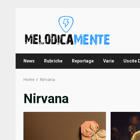
Skip
to
content
News
Rubriche
Reportage
Varie
Uscite 
Home
Nirvana
Nirvana