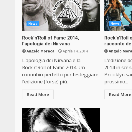
News
News
Rock’n’Roll of Fame 2014,
Rock’n’Roll 
l’apologia dei Nirvana
racconto del
Angelo Moraca
Aprile 14, 2014
Angelo Mor
L’apologia dei Nirvana e la
L’edizione d
Rock’n’Roll of Fame 2014. Un
2014 in scen
connubio perfetto per festeggiare
Brooklyn sar
l’edizione (forse) più...
prossimo...
Read More
Read More