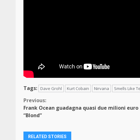
Tags:
Dave Grohl
Kurt Cobain
Nirvana
Smells Like Te
Continue
Previous:
Frank Ocean guadagna quasi due milioni euro
Reading
“Blond”
RELATED STORIES