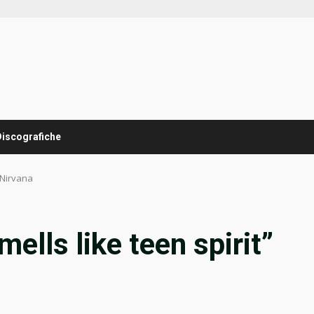
Discografiche
i Nirvana
ells like teen spirit”