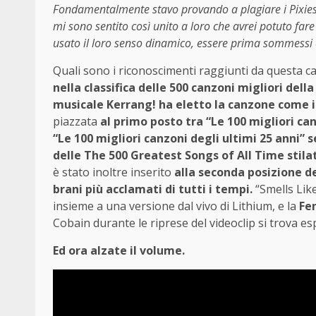
Fondamentalmente stavo provando a plagiare i Pixies.
mi sono sentito così unito a loro che avrei potuto f
usato il loro senso dinamico, essere prima sommessi e 
Quali sono i riconoscimenti raggiunti da questa c
nella classifica delle 500 canzoni migliori della
musicale Kerrang! ha eletto la canzone come il 
piazzata
al primo posto tra “Le 100 migliori ca
“Le 100 migliori canzoni degli ultimi 25 anni” 
delle The 500 Greatest Songs of All Time stila
è stato inoltre inserito
alla seconda posizione del
brani più acclamati di tutti i tempi.
“Smells Like
insieme a una versione dal vivo di Lithium, e la
Fe
Cobain durante le riprese del videoclip si trova es
Ed ora alzate il volume.