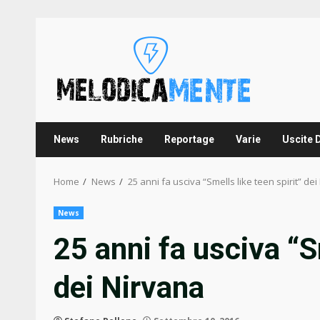
Skip
to
content
News
Rubriche
Reportage
Varie
Uscite 
Home
News
25 anni fa usciva “Smells like teen spirit” de
News
25 anni fa usciva “Sm
dei Nirvana