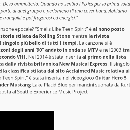
 Devo ammetterlo. Quando ho sentito i Pixies per la prima volt
are parte di quel gruppo o perlomeno di una cover band. Abbiamo
tranquilli e poi fragorosi ed energici.”
anzone epocale? “Smells Like Teen Spirit” è
al nono posto
 storia stilata da Rolling Stone
mentre
la rivista
singolo più bello di tutti i tempi.
La canzone si è
nzoni degli anni ’90” andato in onda su MTV
e nel 2003
tra
secondo VH1.
Nel 2014 è stata inserita
al primo nella lista
ta dalla rivista britannica New Musical Express.
Il singolo
la classifica stilata dal sito Acclaimed Music relativa ai
 Teen Spirit” è stata inserita nel videogioco
Guitar Hero 5
,
nder Mustang
Lake Placid Blue per mancini suonata da Kur
posta al Seattle Experience Music Project.