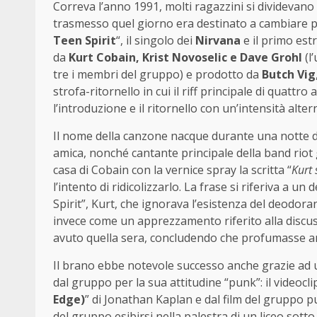
Correva l’anno 1991, molti ragazzini si divideva
trasmesso quel giorno era destinato a cambiare pe
Teen Spirit
“, il singolo dei
Nirvana
e il primo est
da
Kurt Cobain, Krist Novoselic e Dave Grohl
(l
tre i membri del gruppo) e prodotto da
Butch Vig
strofa-ritornello in cui il riff principale di quattro
l’introduzione e il ritornello con un’intensità alte
Il nome della canzone nacque durante una notte de
amica, nonché cantante principale della band riot gr
casa di Cobain con la vernice spray la scritta “
Kurt 
l’intento di ridicolizzarlo. La frase si riferiva a u
Spirit”, Kurt, che ignorava l’esistenza del deodora
invece come un apprezzamento riferito alla discu
avuto quella sera, concludendo che profumasse a
Il brano ebbe notevole successo anche grazie ad u
dal gruppo per la sua attitudine “punk”: il videoclip
Edge)
” di Jonathan Kaplan e dal film del gruppo
del gruppo esibirsi nella palestra di un liceo sotto 