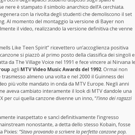
ise nere è stampato il simbolo anarchico dell’A cerchiata.
egenera con la rivolta degli studenti che demoliscono il set
ang. Al momento del montaggio la versione di Bayer non
ente il video, realizzando la versione definitiva che venne
Smells Like Teen Spirit” ricevettero un’accoglienza positiva
a canzone si piazzò al primo posto della classifica dei singoli e
datta da The Village Voice nel 1991 e fece vincere ai Nirvana l
roup
agli
MTV Video Music Awards del 1992
. Ormai non
e trasmesso almeno una volta e nel 2000 il Guinness dei
video più volte mandato in onda da MTV Europe. Negli anni
one aveva cambiato interamente il look di MTV dandole una
X per cui quella canzone divenne un inno, “
l’inno dei ragazzi
amente inaspettato e sancì definitivamente l’ingresso
ca mainstream nonostante, a detta dello stesso Kobain, fosse
a Pixies:
“Stavo provando a scrivere la perfetta canzone pop.