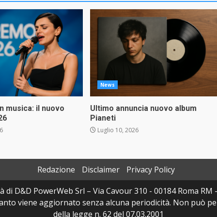
News
in musica: il nuovo
Ultimo annuncia nuovo album
26
Pianeti
26
Luglio 10, 2026
Redazione
Disclaimer
Privacy Policy
à di D&D PowerWeb Srl – Via Cavour 310 - 00184 Roma RM 
uanto viene aggiornato senza alcuna periodicità. Non può per
della legge n. 62 del 07.03.2001