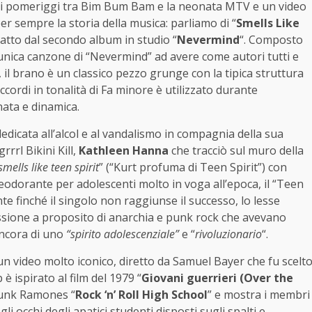
no i pomeriggi tra Bim Bum Bam e la neonata MTV e un video
r sempre la storia della musica: parliamo di “
Smells Like
ratto dal secondo album in studio “
Nevermind
“. Composto
’unica canzone di “Nevermind” ad avere come autori tutti e
, il brano è un classico pezzo grunge con la tipica struttura
 accordi in tonalità di Fa minore è utilizzato durante
rnata e dinamica.
dicata all’alcol e al vandalismo in compagnia della sua
rrl Bikini Kill,
Kathleen Hanna
che tracciò sul muro della
smells like teen spirit
” (“Kurt profuma di Teen Spirit”) con
n deodorante per adolescenti molto in voga all’epoca, il “Teen
nte finché il singolo non raggiunse il successo, lo lesse
ssione a proposito di anarchia e punk rock che avevano
ncora di uno
“spirito adolescenziale”
e “
rivoluzionario
“.
n video molto iconico, diretto da Samuel Bayer che fu scelt
 è ispirato al film del 1979 “
Giovani guerrieri (Over the
 punk Ramones “
Rock ‘n’ Roll High School
” e mostra i membri
gli occhi degli apatici studenti disposti sugli spalti e