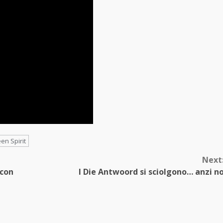
en Spirit
Next
 con
I Die Antwoord si sciolgono… anzi n