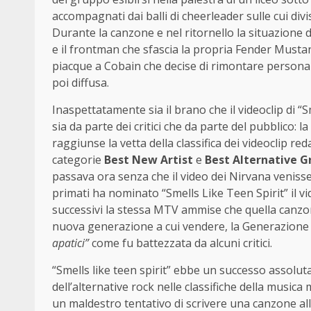
accompagnati dai balli di cheerleader sulle cui div
Durante la canzone e nel ritornello la situazione d
e il frontman che sfascia la propria Fender Must
piacque a Cobain che decise di rimontare personalm
poi diffusa.
Inaspettatamente sia il brano che il videoclip di “
sia da parte dei critici che da parte del pubblico: l
raggiunse la vetta della classifica dei videoclip re
categorie
Best New Artist
e
Best Alternative G
passava ora senza che il video dei Nirvana veniss
primati ha nominato “Smells Like Teen Spirit” il 
successivi la stessa MTV ammise che quella canz
nuova generazione a cui vendere, la Generazione 
apatici”
come fu battezzata da alcuni critici.
“Smells like teen spirit” ebbe un successo assolut
dell’alternative rock nelle classifiche della musi
un maldestro tentativo di scrivere una canzone all