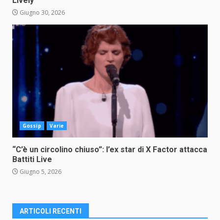
Lively
Giugno 30, 2026
Gossip
Varie
“C’è un circolino chiuso”: l’ex star di X Factor attacca
Battiti Live
Giugno 5, 2026
ARTICOLI RECENTI