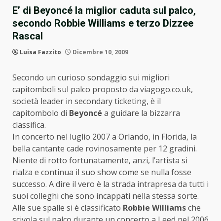
E’ di Beyoncé la miglior caduta sul palco,
secondo Robbie Williams e terzo Dizzee
Rascal
Luisa Fazzito
Dicembre 10, 2009
Secondo un curioso sondaggio sui migliori
capitomboli sul palco proposto da viagogo.co.uk,
società leader in secondary ticketing, è il
capitombolo di
Beyoncé
a guidare la bizzarra
classifica.
In concerto nel luglio 2007 a Orlando, in Florida, la
bella cantante cade rovinosamente per 12 gradini.
Niente di rotto fortunatamente, anzi, l’artista si
rialza e continua il suo show come se nulla fosse
successo. A dire il vero è la strada intrapresa da tutti i
suoi colleghi che sono incappati nella stessa sorte.
Alle sue spalle si è classificato
Robbie Williams
che
scivola sul palco durante un concerto a Leed nel 2006