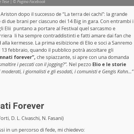
rie Tese | © Pagina Facebook
Ariston dopo il successo de “La terra dei cachi”: la grande
di due brani per ciascuno dei 14 Big in gara. Con entrambi i
li Elii puntano a portare al Festival quel sarcasmo e
arriera li ha sempre contraddistinti e fatti amare dai fan che
 alla kermesse. La prima esibizione di Elio e soci a Sanremo
ì 13 febbraio, quando il pubblico potrà ascoltare gli
nnati forever”,
che spiazzante, si apre con una domanda
maltire i peccati con il jogging?”.
Nel pezzo
Elio e le storie
i moderati, i giornalisti e gli esodati, i comunisti e Gengis Kahn…”
ati Forever
forti, D. L. Civaschi, N. Fasani)
si in un percorso di fede, mi chiedevo: