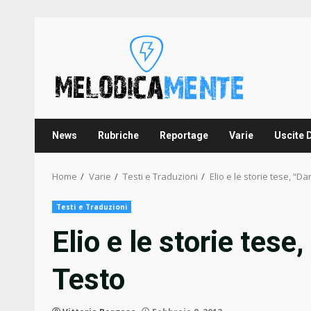
Skip
to
content
News
Rubriche
Reportage
Varie
Uscite 
Home
Varie
Testi e Traduzioni
Elio e le storie tese, “D
Testi e Traduzioni
Elio e le storie tese
Testo