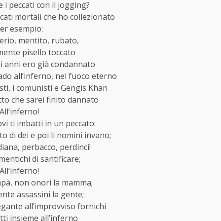
 i peccati con il jogging?
cati mortali che ho collezionato
er esempio:
erio, mentito, rubato,
ente pisello toccato
sei anni ero già condannato
o all’inferno, nel fuoco eterno
sti, i comunisti e Gengis Khan
tto che sarei finito dannato
All’inferno!
i ti imbatti in un peccato:
o di dei e poi li nomini invano;
iana, perbacco, perdinci!
imentichi di santificare;
All’inferno!
apà, non onori la mamma;
nte assassini la gente;
gante all’improvviso fornichi
tti insieme all’inferno