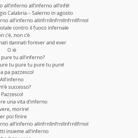
o all’inferno all’inferno all’infè!
gio Calabria – Salerno in agosto
erno all’inferno allnfrnllnfrnllnfrnllfrno!
tale contro il fuoco infernale
n c’è, non c’è
onati dannati forever and ever
O iè
pure tu all’inferno?
ure tu pure tu pure tu pure!
a pa pazzesco!
All’inferno
m’è successo?
Pazzesco!
vere una vita d’inferno
vere, morire!
er poi finire
erno all’inferno allnfrnllnfrnllnfrnllfrno!
tti insieme all’inferno