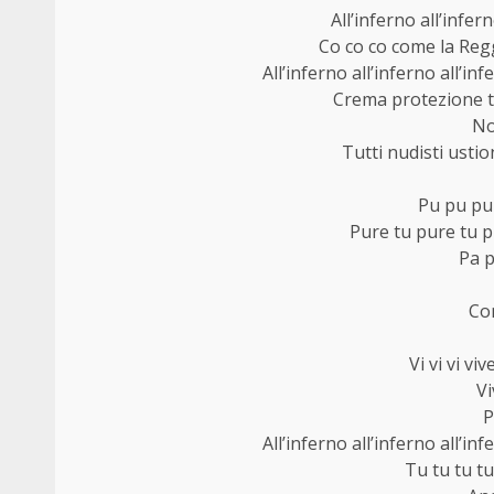
All’inferno all’infern
Co co co come la Reg
All’inferno all’inferno all’inf
Crema protezione to
No
Tutti nudisti usti
Pu pu pu 
Pure tu pure tu p
Pa p
Co
Vi vi vi vi
Vi
P
All’inferno all’inferno all’inf
Tu tu tu tu