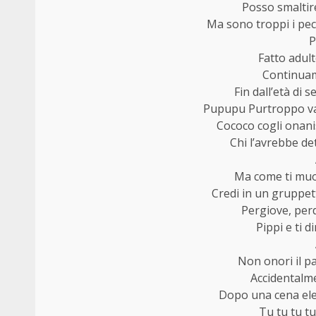
Posso smaltire
Ma sono troppi i pec
P
Fatto adult
Continuam
Fin dall’età di 
Pupupu Purtroppo vad
Cococo cogli onani
Chi l’avrebbe de
Ma come ti muov
Credi in un gruppett
Pergiove, perd
Pippi e ti d
Non onori il p
Accidentalme
Dopo una cena ele
Tu tu tu tu