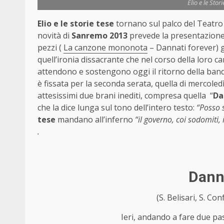
Elio e le Sto
Elio e le storie tese
tornano sul palco del Teatro 
novità di
Sanremo 2013
prevede la presentazione 
pezzi (
La canzone mononota
– Dannati forever) g
quell’ironia dissacrante che nel corso della loro c
attendono e sostengono oggi il ritorno della band
è fissata per la seconda serata, quella di mercoled
attesissimi due brani inediti, compresa quella “
Da
che la dice lunga sul tono dell’intero testo:
“Posso s
tese
mandano
all’inferno
“il governo, coi sodomiti, 
.
Dann
(S. Belisari, S. Con
Ieri, andando a fare due pas