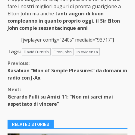
fare i nostri migliori auguri di pronta guarigione a
Elton John ma anche
tanti auguri di buon
compleanno in quanto proprio oggi, il Sir Elton
John compie sessantacinque anni
.
[jwplayer config=”240s” mediaid=”93717″]
Tags:
David Furnish
Elton John
in evidenza
Continue
Previous:
Kasabian “Man of Simple Pleasures” da domani in
Reading
radio con J-Ax
Next:
Gerardo Pulli su Amici 11: “Non mi sarei mai
aspettato di vincere”
RELATED STORIES