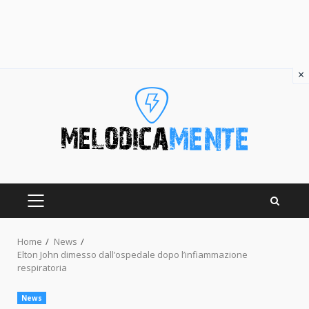
×
Skip
to
content
PRIMARY
MENU
Home
News
Elton John dimesso dall’ospedale dopo l’infiammazione
respiratoria
News