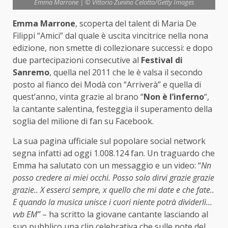
Emma Marrone | © Vittorio Zunino Celotto/Getty Images
Emma Marrone
, scoperta del talent di Maria De
Filippi “Amici” dal quale è uscita vincitrice nella nona
edizione, non smette di collezionare successi: e dopo
due partecipazioni consecutive al
Festival di
Sanremo
, quella nel 2011 che le è valsa il secondo
posto al fianco dei Modà con “Arriverà” e quella di
quest’anno, vinta grazie al brano “
Non è l’inferno
“,
la cantante salentina, festeggia il superamento della
soglia del milione di fan su Facebook.
La sua pagina ufficiale sul popolare social network
segna infatti ad oggi 1.008.124 fan. Un traguardo che
Emma ha salutato con un messaggio e un video: “
Nn
posso credere ai miei occhi. Posso solo dirvi grazie grazie
grazie.. X esserci sempre, x quello che mi date e che fate..
E quando la musica unisce i cuori niente potrà dividerli…
vvb EM”
– ha scritto la giovane cantante lasciando al
suo pubblico una clip celebrativa che sulle note del