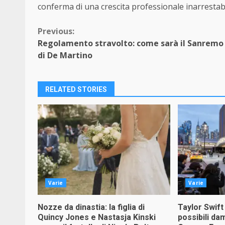
conferma di una crescita professionale inarrestabi
Continue
Previous:
Regolamento stravolto: come sarà il Sanremo
Reading
di De Martino
RELATED STORIES
Varie
Varie
Nozze da dinastia: la figlia di
Taylor Swift
Quincy Jones e Nastasja Kinski
possibili da