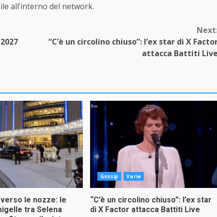
le all’interno del network.
Next
 2027
“C’è un circolino chiuso”: l’ex star di X Facto
attacca Battiti Liv
Gossip
Varie
 verso le nozze: le
“C’è un circolino chiuso”: l’ex star
migelle tra Selena
di X Factor attacca Battiti Live