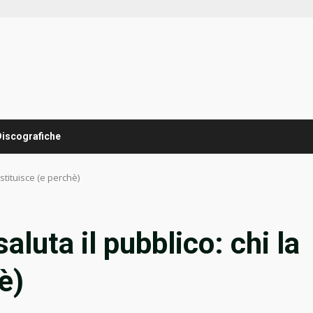
Discografiche
ostituisce (e perchè)
aluta il pubblico: chi la
è)