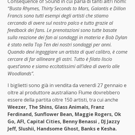
Consequence of Sound in cui parla di tanti altri nomi:
“
Busta Rhymes, Thirty Seconds to Mars, Galantis e Dillon
Francis sono tutti esempi degli artisti che stiamo
cercando di avere sul nostro palco e tutto grazie al
feedback dei fans. Le prenotazioni sono tutte basate
sulla reazione dei fan ai sondaggi in materia e Bob Dylan
è stato nella Top Ten dei nostri sondaggi per anni.
Quando devi ingaggiare un artista di quel calibro, è come
cercare di far allineare gli astri. Tutto è filato liscio
quest’anno e siamo eccitatissimi all’idea di averlo alle
Woodlands”.
I biglietti sono già in vendita da venerdì 27 gennaio e
oltre al produttore australiano Flume dovrebbero
essere della partita oltre 150 artisti, tra cui anche
Weezer, The Shins, Glass Animals, Franz
Ferdinand, Sunflower Bean, Maggie Rogers, Ok
Go, AFI, Capital Cities, Benny Benassi , DJ Jazzy
Jeff, Slushii, Handsome Ghost, Banks e Kesha.