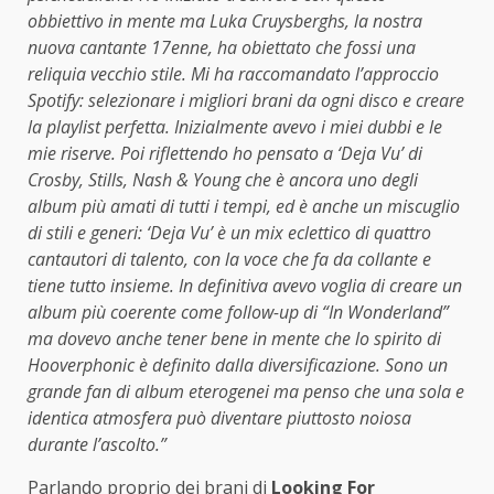
obbiettivo in mente ma Luka Cruysberghs, la nostra
nuova cantante 17enne, ha obiettato che fossi una
reliquia vecchio stile. Mi ha raccomandato l’approccio
Spotify: selezionare i migliori brani da ogni disco e creare
la playlist perfetta. Inizialmente avevo i miei dubbi e le
mie riserve. Poi riflettendo ho pensato a ‘Deja Vu’ di
Crosby, Stills, Nash & Young che è ancora uno degli
album più amati di tutti i tempi, ed è anche un miscuglio
di stili e generi: ‘Deja Vu’ è un mix eclettico di quattro
cantautori di talento, con la voce che fa da collante e
tiene tutto insieme. In definitiva avevo voglia di creare un
album più coerente come follow-up di “In Wonderland”
ma dovevo anche tener bene in mente che lo spirito di
Hooverphonic è definito dalla diversificazione. Sono un
grande fan di album eterogenei ma penso che una sola e
identica atmosfera può diventare piuttosto noiosa
durante l’ascolto.”
Parlando proprio dei brani di
Looking For