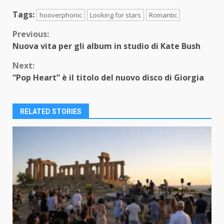
Tags:
hooverphonic
Looking for stars
Romantic
Continue
Previous:
Nuova vita per gli album in studio di Kate Bush
Reading
Next:
“Pop Heart” è il titolo del nuovo disco di Giorgia
RELATED STORIES