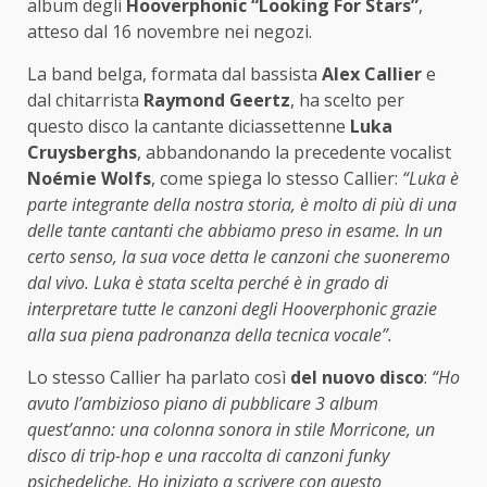
album degli
Hooverphonic “Looking For Stars”
,
atteso dal 16 novembre nei negozi.
La band belga, formata dal bassista
Alex Callier
e
dal chitarrista
Raymond Geertz
, ha scelto per
questo disco la cantante diciassettenne
Luka
Cruysberghs
, abbandonando la precedente vocalist
Noémie Wolfs
, come spiega lo stesso Callier:
“Luka è
parte integrante della nostra storia, è molto di più di una
delle tante cantanti che abbiamo preso in esame. In un
certo senso, la sua voce detta le canzoni che suoneremo
dal vivo. Luka è stata scelta perché è in grado di
interpretare tutte le canzoni degli Hooverphonic grazie
alla sua piena padronanza della tecnica vocale”.
Lo stesso Callier ha parlato così
del nuovo disco
:
“Ho
avuto l’ambizioso piano di pubblicare 3 album
quest’anno: una colonna sonora in stile Morricone, un
disco di trip-hop e una raccolta di canzoni funky
psichedeliche. Ho iniziato a scrivere con questo