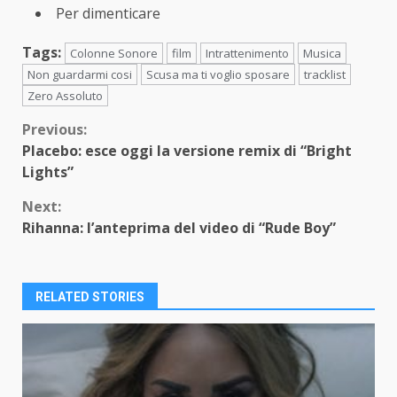
Per dimenticare
Tags:
Colonne Sonore
film
Intrattenimento
Musica
Non guardarmi cosi
Scusa ma ti voglio sposare
tracklist
Zero Assoluto
Continue
Previous:
Placebo: esce oggi la versione remix di “Bright
Reading
Lights”
Next:
Rihanna: l’anteprima del video di “Rude Boy”
RELATED STORIES