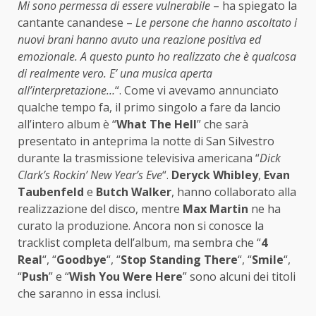
Mi sono permessa di essere vulnerabile
– ha spiegato la
cantante canandese –
Le persone che hanno ascoltato i
nuovi brani hanno avuto una reazione positiva ed
emozionale. A questo punto ho realizzato che è qualcosa
di realmente vero. E’ una musica aperta
all’interpretazione…
“. Come vi avevamo annunciato
qualche tempo fa, il primo singolo a fare da lancio
all’intero album è “
What The Hell
” che sarà
presentato in anteprima la notte di San Silvestro
durante la trasmissione televisiva americana “
Dick
Clark’s Rockin’ New Year’s Eve
“.
Deryck Whibley
,
Evan
Taubenfeld
e
Butch Walker
, hanno collaborato alla
realizzazione del disco, mentre
Max Martin
ne ha
curato la produzione. Ancora non si conosce la
tracklist completa dell’album, ma sembra che “
4
Real
“, “
Goodbye
“, “
Stop Standing There
“, “
Smile
“,
“
Push
” e “
Wish You Were Here
” sono alcuni dei titoli
che saranno in essa inclusi.