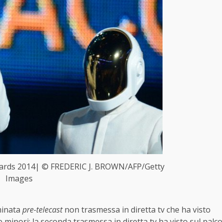
wards 2014| © FREDERIC J. BROWN/AFP/Getty
Images
ominata
pre-telecast
non trasmessa in diretta tv che ha visto
inori; la seconda trasmessa in diretta tv ha visto sul palc