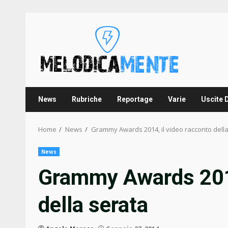
Skip
to
content
News
Rubriche
Reportage
Varie
Uscite 
Home
News
Grammy Awards 2014, il video racconto dell
News
Grammy Awards 2014
della serata