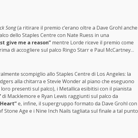
ck Song
(a ritirare il premio c’erano oltre a Dave Grohl anche
 palco dello Staples Centre con Nate Ruess in una
ust give me a reason”
mentre Lorde riceve il premio come
ima di accogliere sul palco Ringo Starr e Paul McCartney…
eralmente scompiglio allo Staples Centre di Los Angeles: la
Rodgers alla chitarra e Stevie Wonder al piano che eseguono
oro presenti sul palco), i Metallica esibitisi con il pianista
”
di Macklemore e Ryan Lewis raggiunti sul palco da
 Heart”
e, infine, il supergruppo formato da Dave Grohl con
tone Age e i Nine Inch Nails tagliata sul finale a tal punto