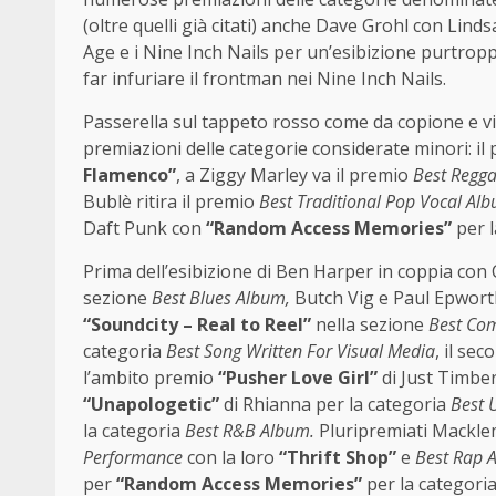
(oltre quelli già citati) anche Dave Grohl con Li
Age e i Nine Inch Nails per un’esibizione purtroppo
far infuriare il frontman nei Nine Inch Nails.
Passerella sul tappeto rosso come da copione e vi
premiazioni delle categorie considerate minori: il
Flamenco”
, a Ziggy Marley va il premio
Best Regg
Bublè ritira il premio
Best Traditional Pop Vocal Al
Daft Punk con
“Random Access Memories”
per l
Prima dell’esibizione di Ben Harper in coppia con 
sezione
Best Blues Album,
Butch Vig e Paul Epwor
“Soundcity – Real to Reel”
nella sezione
Best Com
categoria
Best Song Written For Visual Media
, il se
l’ambito premio
“Pusher Love Girl”
di Just Timber
“Unapologetic”
di Rhianna per la categoria
Best 
la categoria
Best R&B Album.
Pluripremiati Mackle
Performance
con la loro
“Thrift Shop”
e
Best Rap 
per
“Random Access Memories”
per la categori