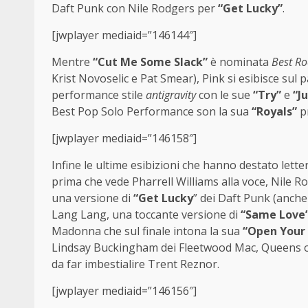
Daft Punk con Nile Rodgers per
“Get Lucky”
.
[jwplayer mediaid=”146144″]
Mentre
“Cut Me Some Slack”
è nominata
Best Ro
Krist Novoselic e Pat Smear), Pink si esibisce sul
performance stile
antigravity
con le sue
“Try”
e
“J
Best Pop Solo Performance son la sua
“Royals”
pr
[jwplayer mediaid=”146158″]
Infine le ultime esibizioni che hanno destato lett
prima che vede Pharrell Williams alla voce, Nile 
una versione di
“Get Lucky
” dei Daft Punk (anche l
Lang Lang, una toccante versione di
“Same Love
Madonna che sul finale intona la sua
“Open Your
Lindsay Buckingham dei Fleetwood Mac, Queens of S
da far imbestialire Trent Reznor.
[jwplayer mediaid=”146156″]