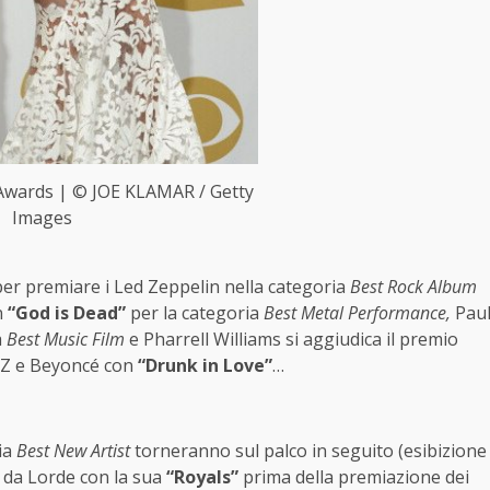
wards | © JOE KLAMAR / Getty
Images
 per premiare i Led Zeppelin nella categoria
Best Rock Album
n
“God is Dead”
per la categoria
Best Metal Performance,
Pau
a
Best Music Film
e Pharrell Williams si aggiudica il premio
y-Z e Beyoncé con
“Drunk in Love”
…
ia
Best New Artist
torneranno sul palco in seguito (esibizione
 da Lorde con la sua
“Royals”
prima della premiazione dei