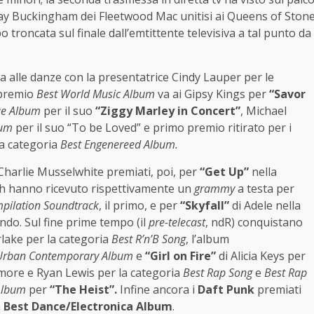
ndsay Buckingham dei Fleetwood Mac unitisi ai Queens of Ston
 troncata sul finale dall’emtittente televisiva a tal punto da
a alle danze con la presentatrice Cindy Lauper per le
 premio
Best World Music Album
va ai Gipsy Kings per
“Savor
ae Album
per il suo
“Ziggy Marley in Concert”
, Michael
bum
per il suo “To be Loved” e primo premio ritirato per i
a categoria
Best Engenereed Album.
Charlie Musselwhite premiati, poi, per
“Get Up”
nella
th hanno ricevuto rispettivamente un
grammy
a testa per
pilation Soundtrack
, il primo, e per
“Skyfall”
di Adele nella
condo. Sul fine prime tempo (il
pre-telecast
, ndR) conquistano
lake per la categoria
Best R’n’B Song
, l’album
Urban Contemporary Album
e
“Girl on Fire”
di Alicia Keys per
more e Ryan Lewis per la categoria
Best Rap Song
e
Best Rap
Album
per
“The Heist”.
Infine ancora i
Daft Punk
premiati
a
Best Dance/Electronica Album
.