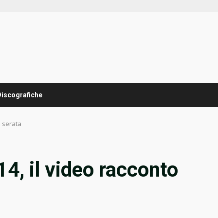
Discografiche
a serata
, il video racconto