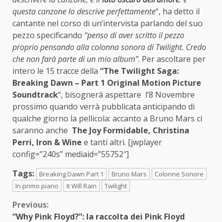
questa canzone lo descrive perfettamente
“, ha detto il
cantante nel corso di un’intervista parlando del suo
pezzo specificando
“penso di aver scritto il pezzo
proprio pensando alla colonna sonora di Twilight. Credo
che non farà parte di un mio album”
. Per ascoltare per
intero le 15 tracce della
“The Twilight Saga:
Breaking Dawn – Part 1 Original Motion Picture
Soundtrack
“, bisognerà aspettare l’8 Novembre
prossimo quando verrà pubblicata anticipando di
qualche giorno la pellicola: accanto a Bruno Mars ci
saranno anche
The
Joy Formidable, Christina
Perri, Iron & Wine
e tanti altri. [jwplayer
config=”240s” mediaid=”55752″]
Tags:
Breaking Dawn Part 1
Bruno Mars
Colonne Sonore
In primo piano
It Will Rain
Twilight
Continue
Previous:
“Why Pink Floyd?”: la raccolta dei Pink Floyd