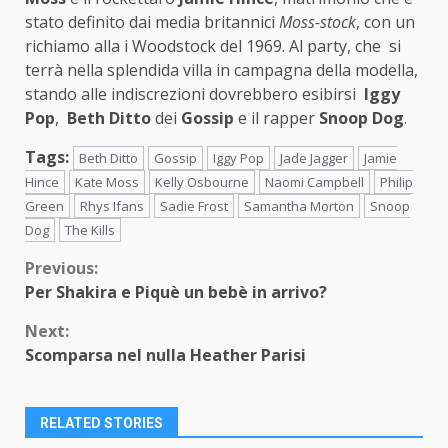
stato definito dai media britannici
Moss-stock
, con un
richiamo alla i Woodstock del 1969. Al party, che si
terrà nella splendida villa in campagna della modella,
stando alle indiscrezioni dovrebbero esibirsi
Iggy
Pop
,
Beth Ditto
dei
Gossip
e il rapper
Snoop Dog
.
Tags:
Beth Ditto
Gossip
Iggy Pop
Jade Jagger
Jamie
Hince
Kate Moss
Kelly Osbourne
Naomi Campbell
Philip
Green
Rhys Ifans
Sadie Frost
Samantha Morton
Snoop
Dog
The Kills
Continue
Previous:
Per Shakira e Piquè un bebè in arrivo?
Reading
Next:
Scomparsa nel nulla Heather Parisi
RELATED STORIES