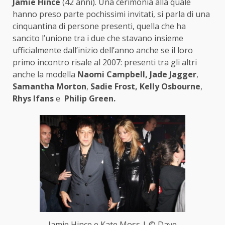
Jamie Hince
(42 anni). Una cerimonia alla quale
hanno preso parte pochissimi invitati, si parla di una
cinquantina di persone presenti, quella che ha
sancito l’unione tra i due che stavano insieme
ufficialmente dall’inizio dell’anno anche se il loro
primo incontro risale al 2007: presenti tra gli altri
anche la modella
Naomi Campbell, Jade Jagger
,
Samantha Morton
,
Sadie Frost, Kelly Osbourne
,
Rhys Ifans
e
Philip Green.
Jamie Hince e Kate Moss | © Dave