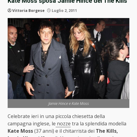
Kate Moss sposa Jamie Hince dei The Kills
Vittoria Borgese
Luglio 2, 2011
Jamie Hince e Kate Moss
Celebrate ieri in una piccola chiesetta della
campagna inglese, le
nozze
tra la splendida modella
Kate Moss
(37 anni) e il chitarrista dei
The Kills,