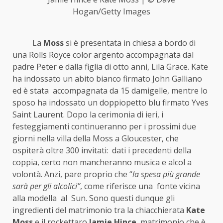
Hogan/Getty Images
La
Moss
si è presentata in chiesa a bordo di
una Rolls Royce color argento accompagnata dal
padre Peter e dalla figlia di otto anni, Lila Grace. Kate
ha indossato un abito bianco firmato John Galliano
ed è stata accompagnata da 15 damigelle, mentre lo
sposo ha indossato un doppiopetto blu firmato Yves
Saint Laurent. Dopo la cerimonia di ieri, i
festeggiamenti continueranno per i prossimi due
giorni nella villa della Moss a Gloucester, che
ospiterà oltre 300 invitati: dati i precedenti della
coppia, certo non mancheranno musica e alcol a
volontà. Anzi, pare proprio che “
la spesa più grande
sarà per gli alcolici”
, come riferisce una fonte vicina
alla modella al Sun. Sono questi dunque gli
ingredienti del matrimonio tra la chiacchierata
Kate
Moss
e il rockettaro
Jamie Hince
, matrimonio che è