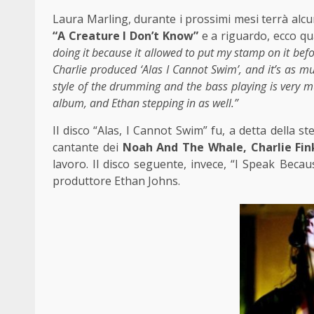
Laura Marling, durante i prossimi mesi terrà alcun
“A Creature I Don’t Know”
e a riguardo, ecco qu
doing it because it allowed to put my stamp on it befo
Charlie produced ‘Alas I Cannot Swim’, and it’s as mu
style of the drumming and the bass playing is very m
album, and Ethan stepping in as well.”
Il disco “Alas, I Cannot Swim” fu, a detta della s
cantante dei
Noah And The Whale, Charlie Fin
lavoro. Il disco seguente, invece, “I Speak Beca
produttore Ethan Johns.