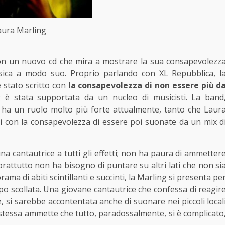
aura Marling
on un nuovo cd che mira a mostrare la sua consapevolezz
usica a modo suo. Proprio parlando con XL Repubblica, l
 stato scritto con
la consapevolezza di non essere più d
ng è stata supportata da un nucleo di musicisti. La band
ha un ruolo molto più forte attualmente, tanto che Laur
i con la consapevolezza di essere poi suonate da un mix d
a cantautrice a tutti gli effetti; non ha paura di ammetter
rattutto non ha bisogno di puntare su altri lati che non si
ma di abiti scintillanti e succinti, la Marling si presenta pe
ppo scollata. Una giovane cantautrice che confessa di reagir
, si sarebbe accontentata anche di suonare nei piccoli local
i stessa ammette che tutto, paradossalmente, si è complicato