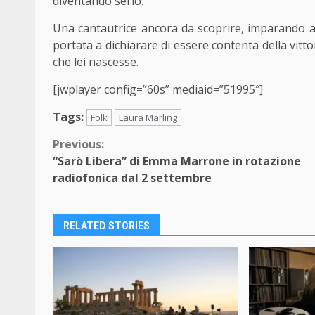
diventando serio.
Una cantautrice ancora da scoprire, imparando 
portata a dichiarare di essere contenta della vit
che lei nascesse.
[jwplayer config=”60s” mediaid=”51995″]
Tags:
Folk
Laura Marling
Continue
Previous:
“Sarò Libera” di Emma Marrone in rotazione
Reading
radiofonica dal 2 settembre
RELATED STORIES