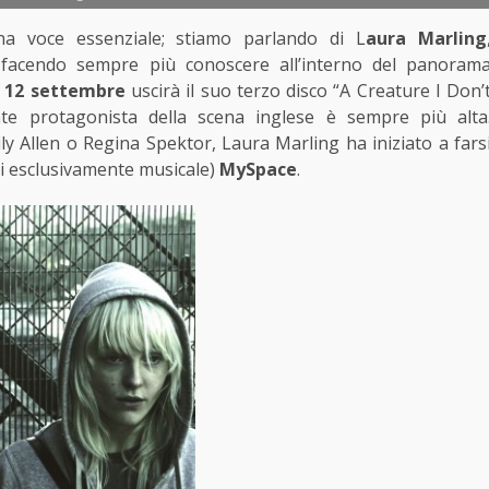
una voce essenziale; stiamo parlando di L
aura Marling
a facendo sempre più conoscere all’interno del panoram
l
12 settembre
uscirà il suo terzo disco “A Creature I Don’
nte protagonista della scena inglese è sempre più alta
ly Allen o Regina Spektor, Laura Marling ha iniziato a fars
si esclusivamente musicale)
MySpace
.