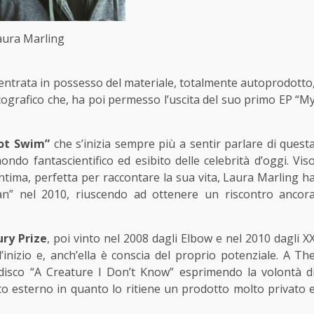
aura Marling
entrata in possesso del materiale, totalmente autoprodotto
ografico che, ha poi permesso l’uscita del suo primo EP “M
not Swim”
che s’inizia sempre più a sentir parlare di quest
ndo fantascientifico ed esibito delle celebrità d’oggi. Vis
ntima, perfetta per raccontare la sua vita, Laura Marling h
an” nel 2010, riuscendo ad ottenere un riscontro ancor
ry Prize
, poi vinto nel 2008 dagli Elbow e nel 2010 dagli X
’inizio e, anch’ella è conscia del proprio potenziale. A Th
disco “A Creature I Don’t Know” esprimendo la volontà d
o esterno in quanto lo ritiene un prodotto molto privato 