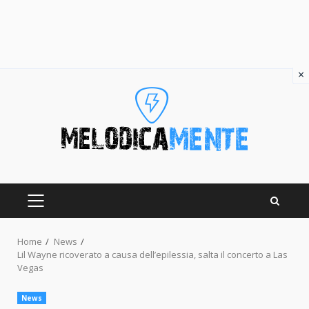
×
Skip
to
content
PRIMARY
MENU
Home
News
Lil Wayne ricoverato a causa dell’epilessia, salta il concerto a Las
Vegas
News