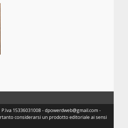
- P.Iva 15336031008 - dpowerdweb@gmail.com -
tanto considerarsi un prodotto editoriale ai sensi