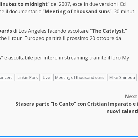
inutes to midnight
” del 2007, esce in due versioni: Cd
ne il documentario “
Meeting of thousand suns
“, 30 minuti
ards
di Los Angeles facendo ascoltare “
The Catalyst
,”
he il tour Europeo partirà il prossimo 20 ottobre da
s
” è ascoltabile per intero in streaming tramite il loro My
oncerti
Linkin Park
Live
Meeting of thousand suns
Mike Shinoda
Next
Stasera parte “Io Canto” con Cristian Imparato e 
nuovi talent