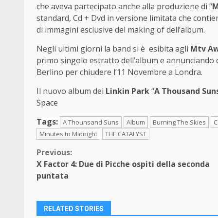
che aveva partecipato anche alla produzione di “
M
standard, Cd + Dvd in versione limitata che contie
di immagini esclusive del making of dell’album.
Negli ultimi giorni la band si è esibita agli
Mtv Aw
primo singolo estratto dell’album e annunciando c
Berlino per chiudere l’11 Novembre a Londra.
Il nuovo album dei
Linkin Park
“
A Thousand Sun
Space
Tags:
A Thounsand Suns
Album
Burning The Skies
C
Minutes to Midnight
THE CATALYST
Continue
Previous:
X Factor 4: Due di Picche ospiti della seconda
Reading
puntata
RELATED STORIES