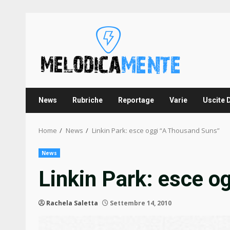
Skip
to
content
News
Rubriche
Reportage
Varie
Uscite 
Home
News
Linkin Park: esce oggi “A Thousand Suns”
News
Linkin Park: esce o
Rachela Saletta
Settembre 14, 2010